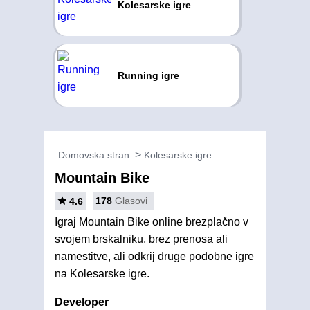
Kolesarske igre
Running igre
Domovska stran
Kolesarske igre
Mountain Bike
178
Glasovi
4.6
Igraj Mountain Bike online brezplačno v
svojem brskalniku, brez prenosa ali
namestitve, ali odkrij druge podobne igre
na Kolesarske igre.
Developer