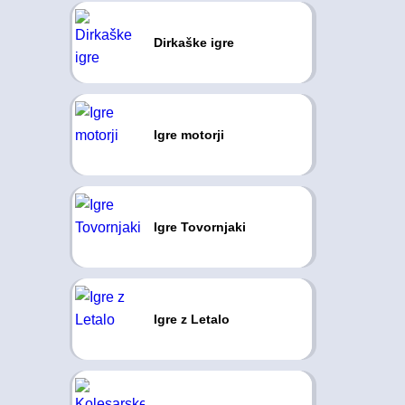
Dirkaške igre
Igre motorji
Igre Tovornjaki
Igre z Letalo