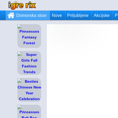
Domovska stran
Nove
Priljubljene
Akcijske
P