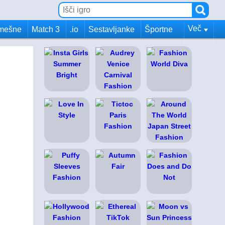
Več
mešne
Match 3
.io
Sestavljanke
Športne