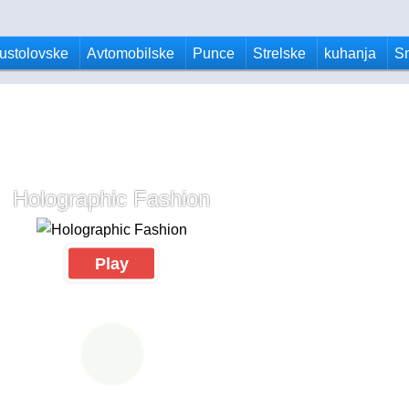
ustolovske
Avtomobilske
Punce
Strelske
kuhanja
S
Holographic Fashion
Play