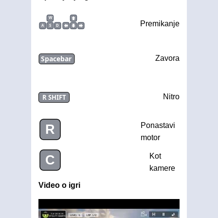
W
Premikanje
A
S
D
Spacebar
Zavora
Nitro
R SHIFT
Ponastavi
R
motor
Kot
C
kamere
Video o igri