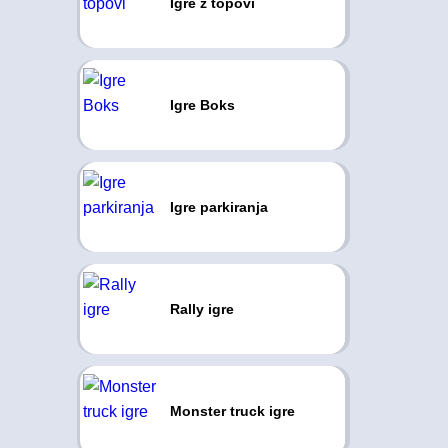
Igre z topovi
Igre Boks
Igre parkiranja
Rally igre
Monster truck igre