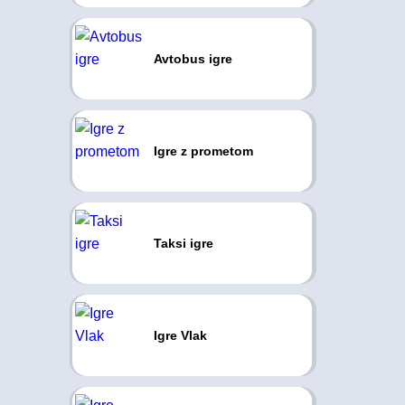
Avtobus igre
Igre z prometom
Taksi igre
Igre Vlak