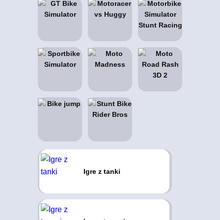
Igre z tanki