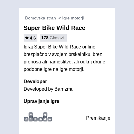
Domovska stran
Igre motorji
Super Bike Wild Race
178
Glasovi
4.6
Igraj Super Bike Wild Race online
brezplačno v svojem brskalniku, brez
prenosa ali namestitve, ali odkrij druge
podobne igre na Igre motorji.
Developer
Developed by Barnzmu
Upravljanje igre
W
Premikanje
A
S
D