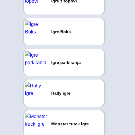
Igre z topovi
Igre Boks
Igre parkiranja
Rally igre
Monster truck igre