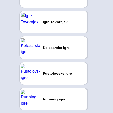
Igre Tovornjaki
Kolesarske igre
Pustolovske igre
Running igre