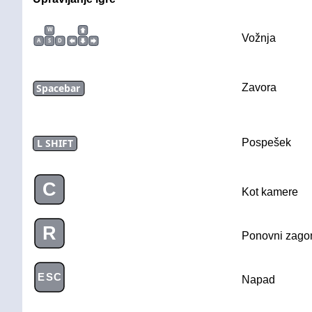
W
Vožnja
A
S
D
Spacebar
Zavora
L SHIFT
Pospešek
C
Kot kamere
R
Ponovni zago
ESC
Napad