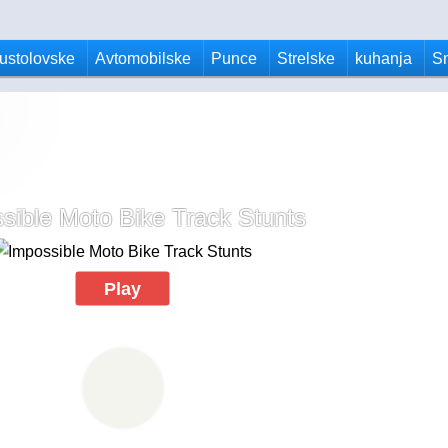
ustolovske
Avtomobilske
Punce
Strelske
kuhanja
S
sible Moto Bike Track Stunts
Play