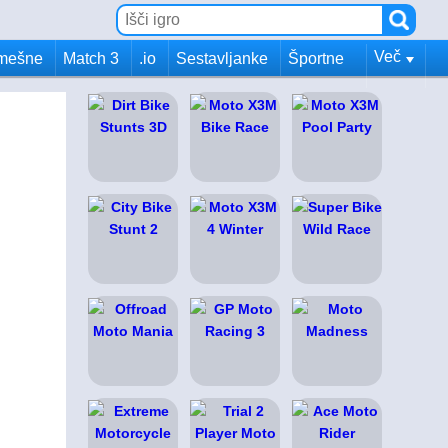
Več
mešne
Match 3
.io
Sestavljanke
Športne