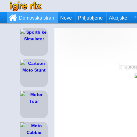
Domovska stran
Nove
Priljubljene
Akcijske
P
Impos