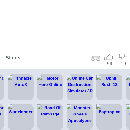
ck Stunts
159
19