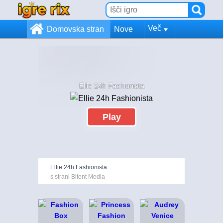
Več
Domovska stran
Nove
Ellie 24h Fashionista
Play
Ellie 24h Fashionista
s strani Bitent Media