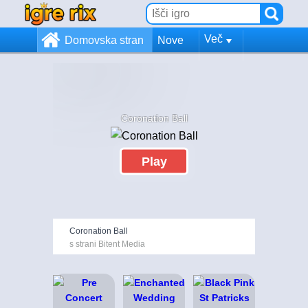
Več
Domovska stran
Nove
Coronation Ball
Play
Coronation Ball
s strani Bitent Media