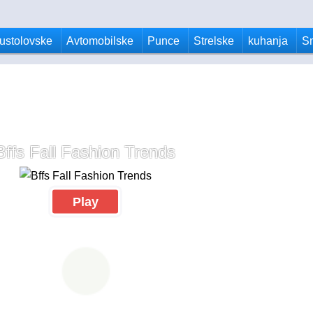
ustolovske
Avtomobilske
Punce
Strelske
kuhanja
S
Bffs Fall Fashion Trends
Play