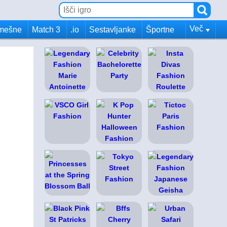
Več
mešne
Match 3
.io
Sestavljanke
Športne