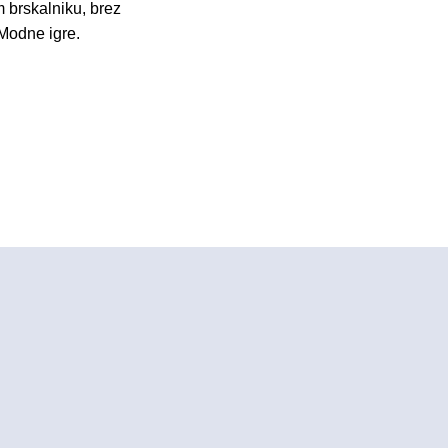
m brskalniku, brez
 Modne igre.