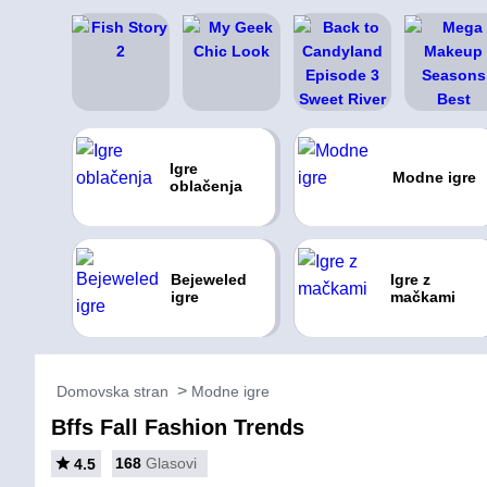
Igre
Modne igre
oblačenja
Bejeweled
Igre z
igre
mačkami
Domovska stran
Modne igre
Bffs Fall Fashion Trends
168
Glasovi
4.5