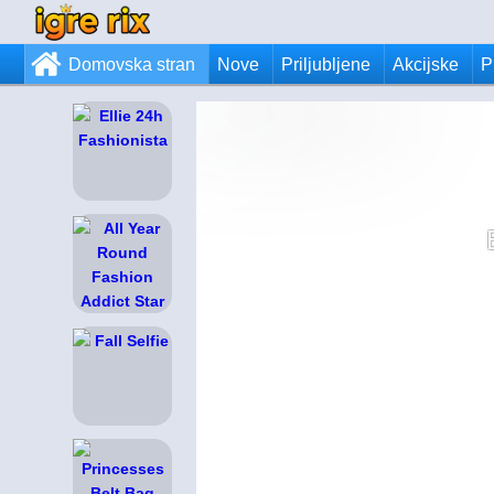
Domovska stran
Nove
Priljubljene
Akcijske
P