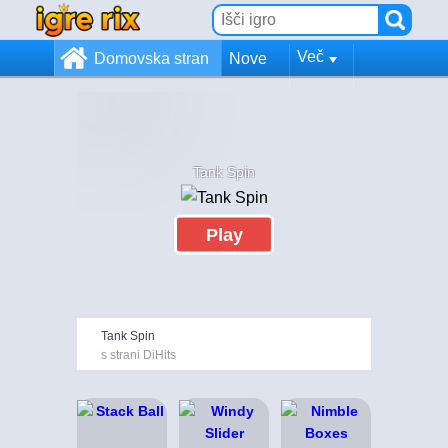
Več
Domovska stran
Nove
Tank Spin
Play
Tank Spin
s strani DiHits