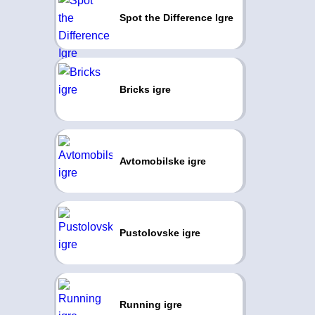
Spot the Difference Igre
Bricks igre
Avtomobilske igre
Pustolovske igre
Running igre