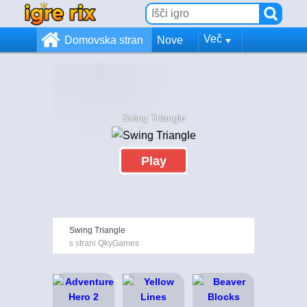
Več
Domovska stran
Nove
Swing Triangle
Play
Swing Triangle
s strani QkyGames