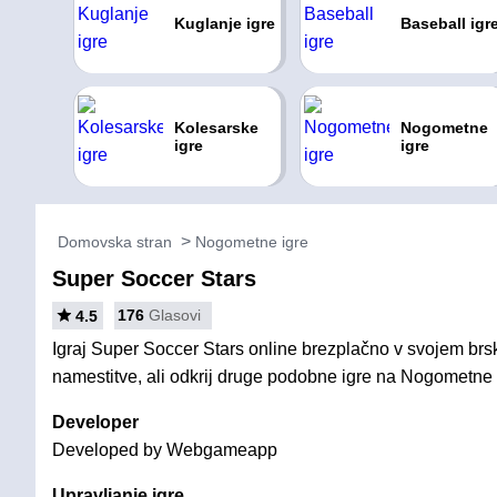
Kuglanje igre
Baseball igr
Kolesarske
Nogometne
igre
igre
Domovska stran
Nogometne igre
Super Soccer Stars
176
Glasovi
4.5
Igraj Super Soccer Stars online brezplačno v svojem brsk
namestitve, ali odkrij druge podobne igre na Nogometne 
Developer
Developed by Webgameapp
Upravljanje igre