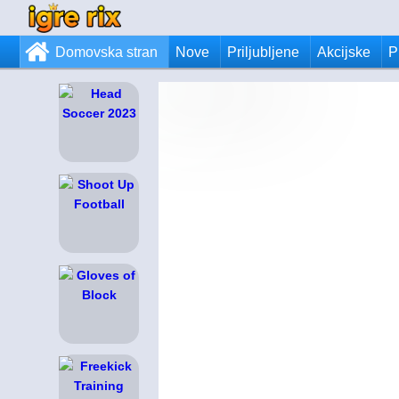
Domovska stran
Nove
Priljubljene
Akcijske
P