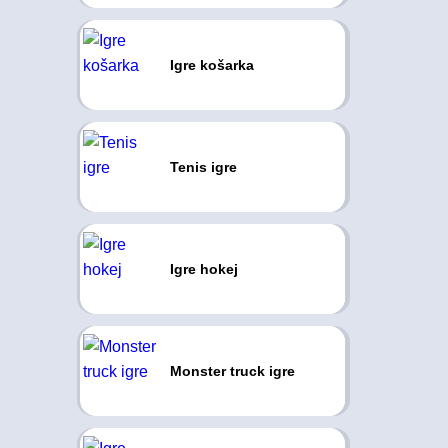
Igre košarka
Tenis igre
Igre hokej
Monster truck igre