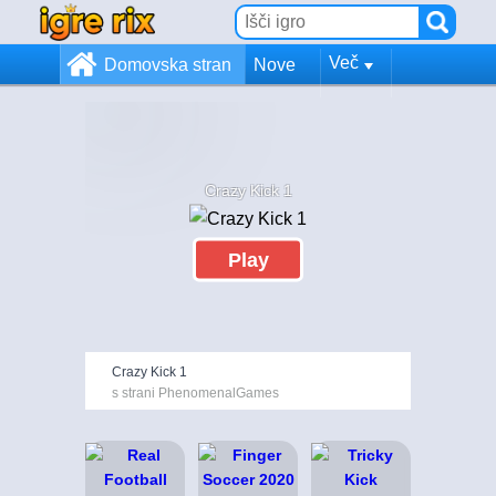
Več
Domovska stran
Nove
Crazy Kick 1
Play
Crazy Kick 1
s strani PhenomenalGames