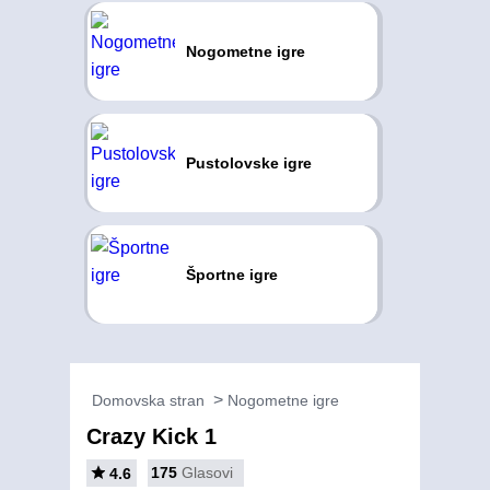
Nogometne igre
Pustolovske igre
Športne igre
Domovska stran
Nogometne igre
Crazy Kick 1
175
Glasovi
4.6