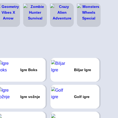
Igre Boks
Biljar Igre
Igre vožnje
Golf igre