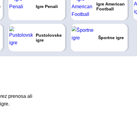
Igre American
e
Igre Penali
Football
Pustolovske
Športne igre
igre
brez prenosa ali
igre.