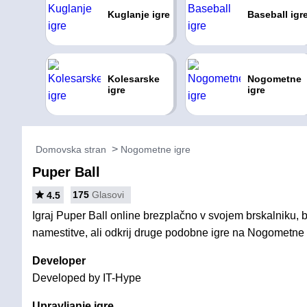
Kuglanje igre
Baseball igr
Kolesarske
Nogometne
igre
igre
Domovska stran
Nogometne igre
Puper Ball
175
Glasovi
4.5
Igraj Puper Ball online brezplačno v svojem brskalniku, 
namestitve, ali odkrij druge podobne igre na Nogometne 
Developer
Developed by IT-Hype
Upravljanje igre