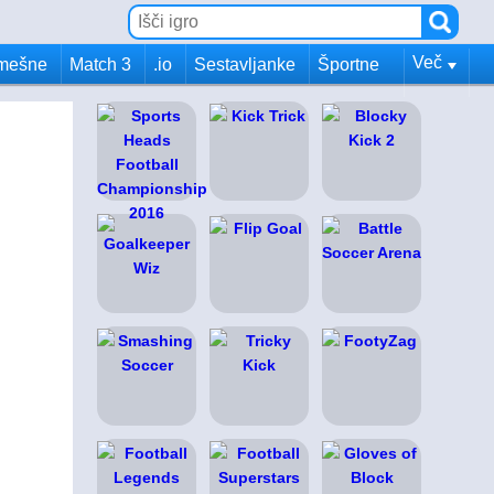
Več
mešne
Match 3
.io
Sestavljanke
Športne