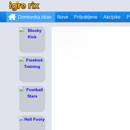
Domovska stran
Nove
Priljubljene
Akcijske
P