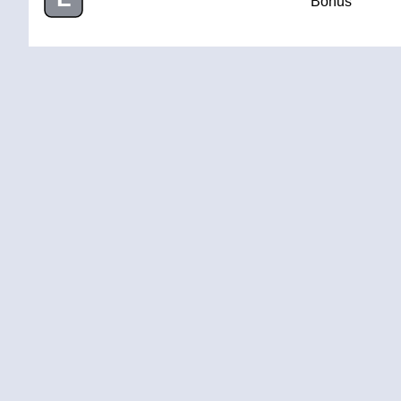
Bonus