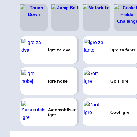
Igre za dva
Igre za fante
Igre hokej
Golf igre
Avtomobilske
Cool igre
igre