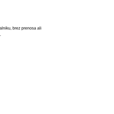
alniku, brez prenosa ali
.