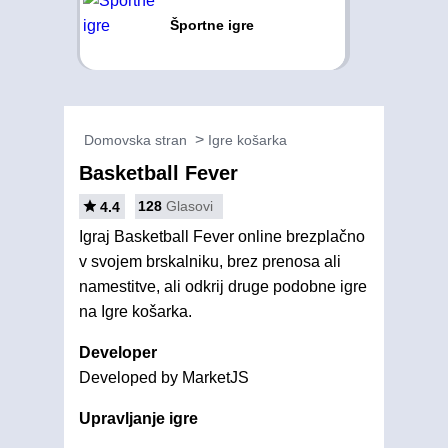
Športne igre
Domovska stran
Igre košarka
Basketball Fever
128
Glasovi
4.4
Igraj Basketball Fever online brezplačno
v svojem brskalniku, brez prenosa ali
namestitve, ali odkrij druge podobne igre
na Igre košarka.
Developer
Developed by MarketJS
Upravljanje igre