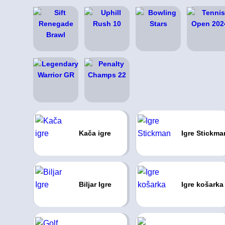
Kača igre
Igre Stickma
Biljar Igre
Igre košarka