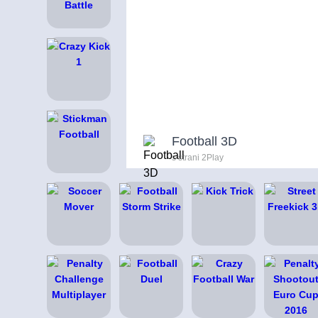
Football 3D
s strani 2Play