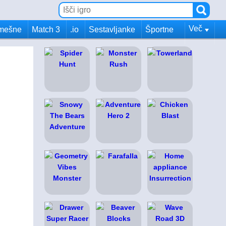
Več
mešne
Match 3
.io
Sestavljanke
Športne