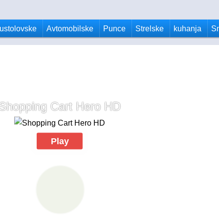
ustolovske
Avtomobilske
Punce
Strelske
kuhanja
S
Shopping Cart Hero HD
Play