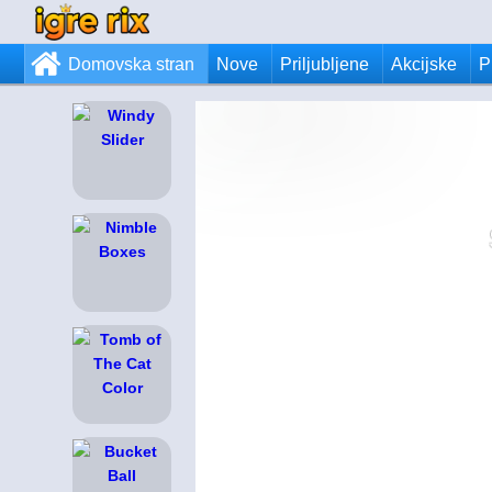
Domovska stran
Nove
Priljubljene
Akcijske
P