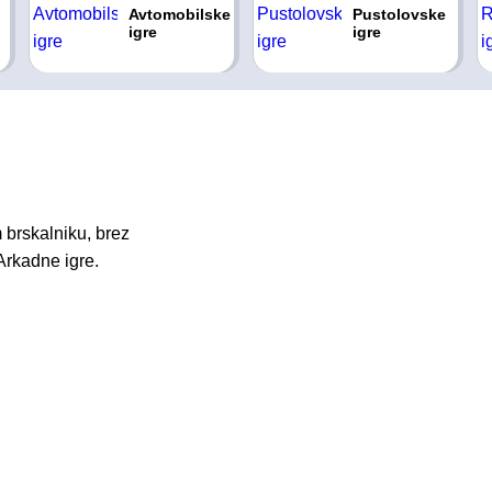
Avtomobilske
Pustolovske
igre
igre
 brskalniku, brez
Arkadne igre.