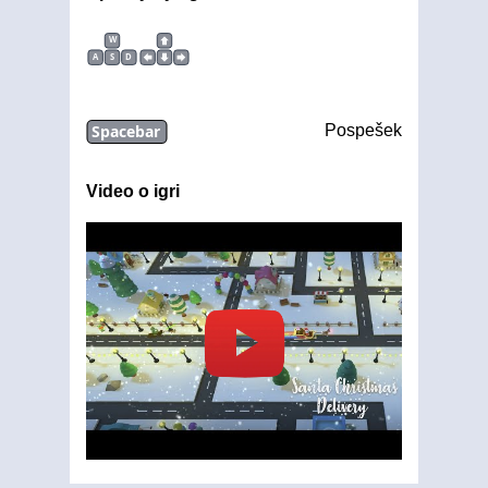
W
A
S
D
Spacebar
Pospešek
Video o igri