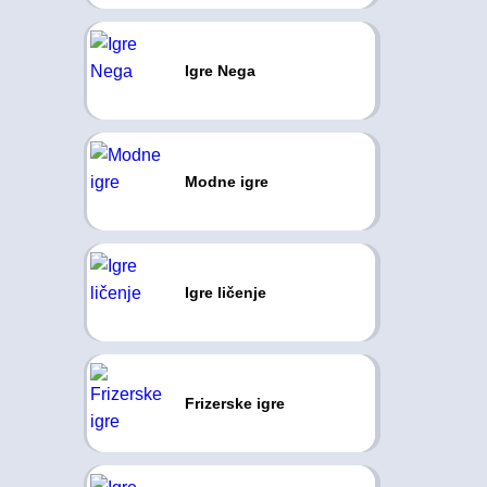
Igre Nega
Modne igre
Igre ličenje
Frizerske igre