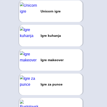
Unicorn igre
Igre kuhanja
Igre makeover
Igre za punce