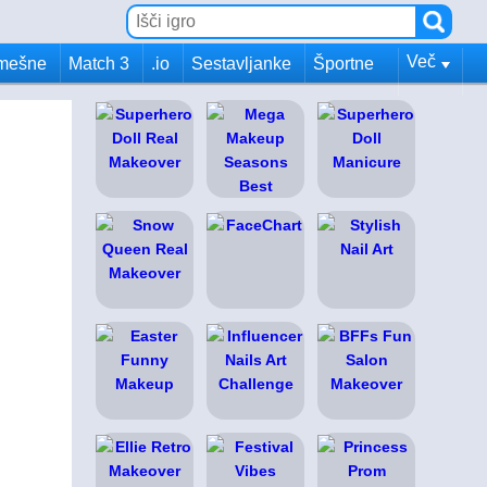
Več
mešne
Match 3
.io
Sestavljanke
Športne