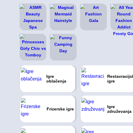
Igre
Restavracijs
oblačenja
igre
Igre
Frizerske igre
združevanja