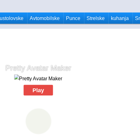
ustolovske
Avtomobilske
Punce
Strelske
kuhanja
S
Pretty Avatar Maker
Play