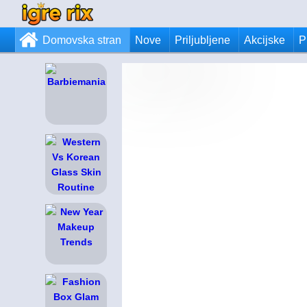
Domovska stran
Nove
Priljubljene
Akcijske
P