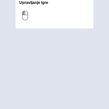
Upravljanje igre