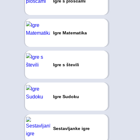
Igre s ploščami
Igre Matematika
Igre s števili
Igre Sudoku
Sestavljanke igre