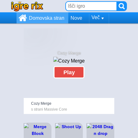
Več
Domovska stran
Nove
Cozy Merge
Play
Cozy Merge
s strani Massive Core