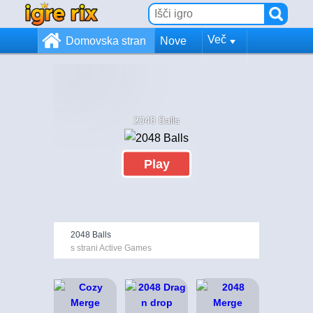
Več
Domovska stran
Nove
2048 Balls
Play
2048 Balls
s strani Active Games