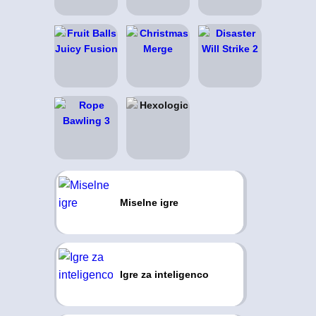
Miselne igre
Igre za inteligenco