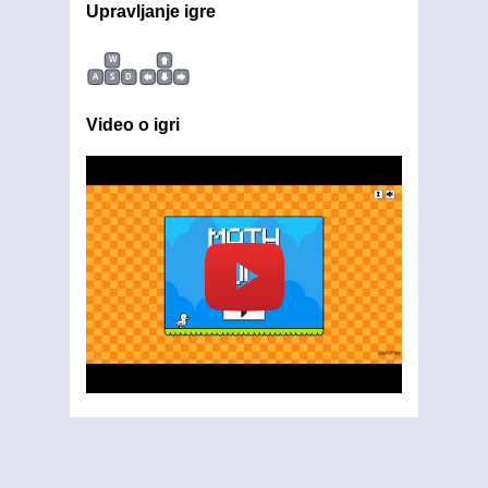
Upravljanje igre
W
A
S
D
Video o igri