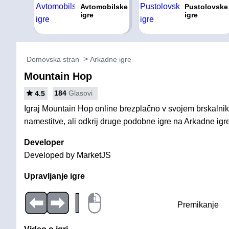
Avtomobilske
Pustolovske
igre
igre
Domovska stran
Arkadne igre
Mountain Hop
184
Glasovi
4.5
Igraj Mountain Hop online brezplačno v svojem brskalnik
namestitve, ali odkrij druge podobne igre na Arkadne igre
Developer
Developed by MarketJS
Upravljanje igre
|
Premikanje