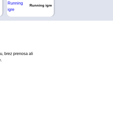
Running igre
u, brez prenosa ali
.