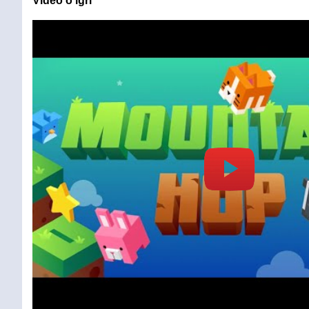
Video o igri