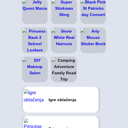
Igre oblačenja