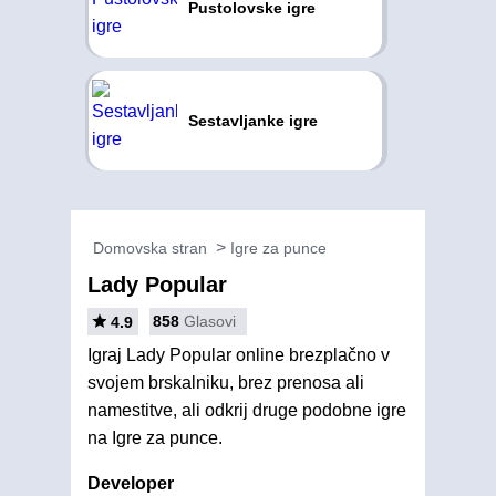
Pustolovske igre
Sestavljanke igre
Domovska stran
Igre za punce
Lady Popular
858
Glasovi
4.9
Igraj Lady Popular online brezplačno v
svojem brskalniku, brez prenosa ali
namestitve, ali odkrij druge podobne igre
na Igre za punce.
Developer