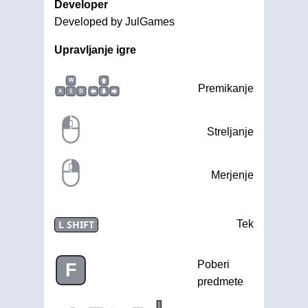
Developer
Developed by JulGames
Upravljanje igre
W
Premikanje
A
S
D
Streljanje
Merjenje
L SHIFT
Tek
Poberi
F
predmete