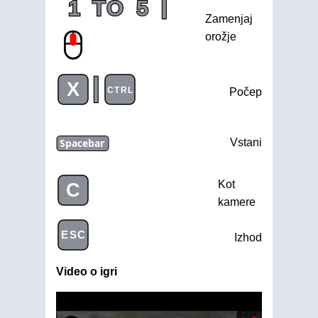
|
1
TO
5
Zamenjaj
orožje
|
X
CTRL
Počep
Spacebar
Vstani
Kot
C
kamere
ESC
Izhod
Video o igri