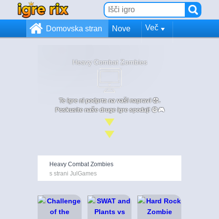
Več
Domovska stran
Nove
Heavy Combat Zombies
Te igre ni podprta na vaši napravi 😞.
Poskusite naše druge igre spodaj! 😄🎮
Heavy Combat Zombies
s strani JulGames