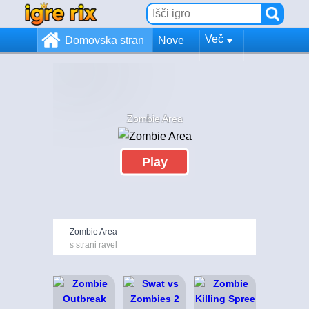
Več
Domovska stran
Nove
Zombie Area
Play
Zombie Area
s strani ravel