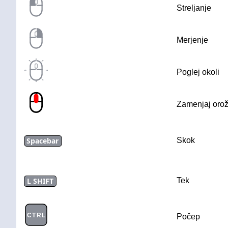
Streljanje
Merjenje
Poglej okoli
Zamenjaj orož
Spacebar
Skok
L SHIFT
Tek
CTRL
Počep