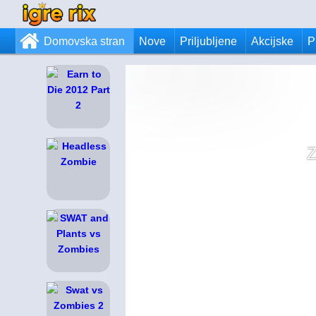
Domovska stran
Nove
Priljubljene
Akcijske
P
Z