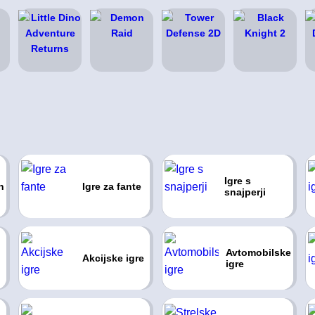
Igre s
n
Igre za fante
snajperji
Avtomobilske
Akcijske igre
igre