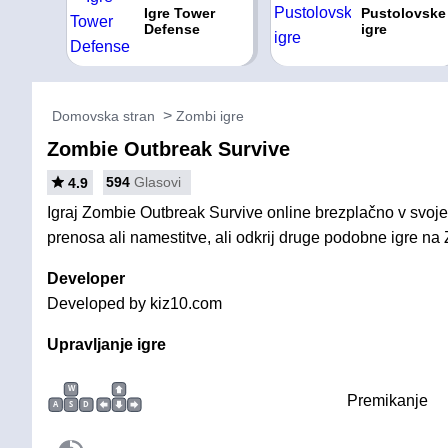
Igre Tower
Pustolovske
Defense
igre
Domovska stran
Zombi igre
Zombie Outbreak Survive
594
Glasovi
4.9
Igraj Zombie Outbreak Survive online brezplačno v svoje
prenosa ali namestitve, ali odkrij druge podobne igre na 
Developer
Developed by kiz10.com
Upravljanje igre
W
Premikanje
A
S
D