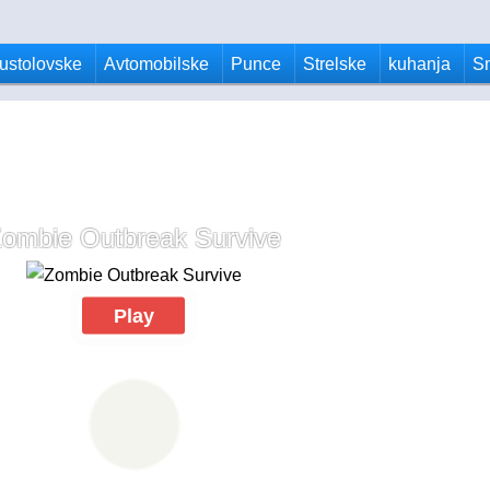
ustolovske
Avtomobilske
Punce
Strelske
kuhanja
S
ombie Outbreak Survive
Play