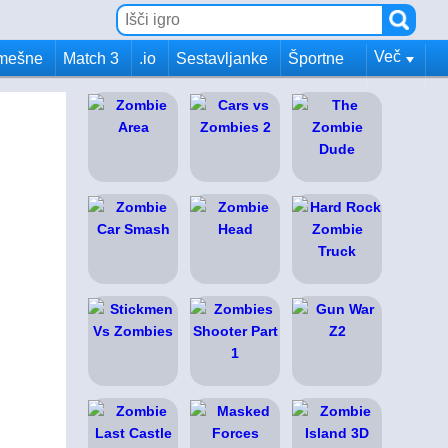
Več
mešne
Match 3
.io
Sestavljanke
Športne