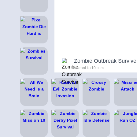
Zombie Outbreak Survive
s strani kiz10.com