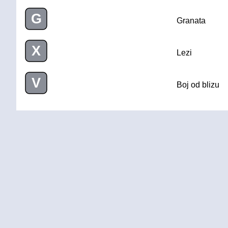
G
Granata
X
Lezi
V
Boj od blizu