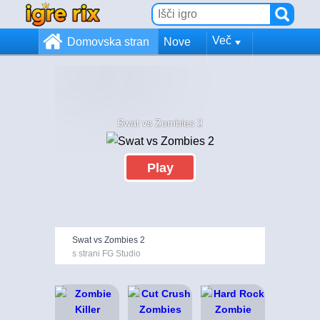
Več
Domovska stran
Nove
Swat vs Zombies 2
Play
Swat vs Zombies 2
s strani FG Studio