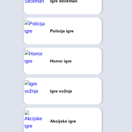
Igre Stickman
Policija igre
Horror igre
Igre vožnje
Akcijske igre