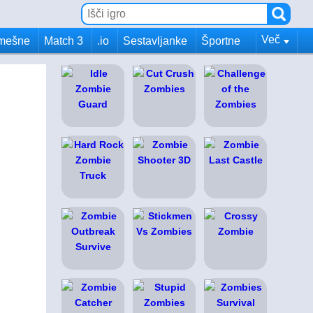
Več
mešne
Match 3
.io
Sestavljanke
Športne