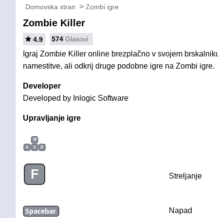
Domovska stran
Zombi igre
Zombie Killer
574
Glasovi
4.9
Igraj Zombie Killer online brezplačno v svojem brskalniku
namestitve, ali odkrij druge podobne igre na Zombi igre.
Developer
Developed by Inlogic Software
Upravljanje igre
W
A
S
D
F
Streljanje
Spacebar
Napad