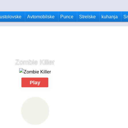
ustolovske
Avtomobilske
Punce
Strelske
kuhanja
S
Zombie Killer
Play