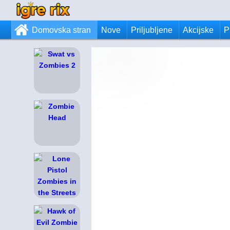
Domovska stran
Nove
Priljubljene
Akcijske
P