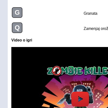
G
Granata
Q
Zamenjaj orož
Video o igri