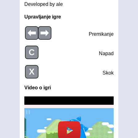
Developed by ale
Upravljanje igre
Premikanje
C
Napad
X
Skok
Video o igri