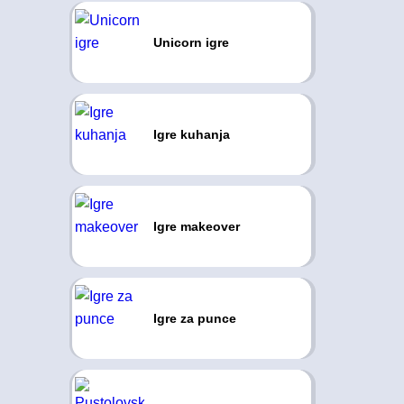
Unicorn igre
Igre kuhanja
Igre makeover
Igre za punce