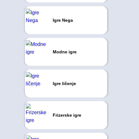
Igre Nega
Modne igre
Igre ličenje
Frizerske igre