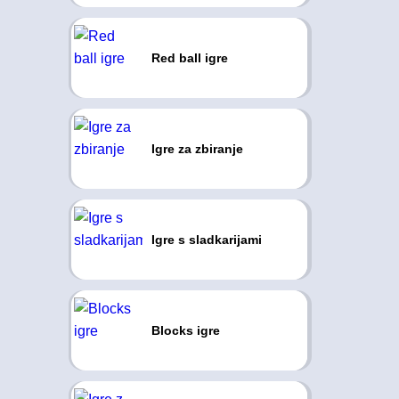
Red ball igre
Igre za zbiranje
Igre s sladkarijami
Blocks igre