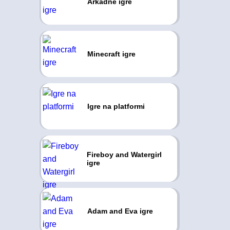
Arkadne igre
Minecraft igre
Igre na platformi
Fireboy and Watergirl
igre
Adam and Eva igre