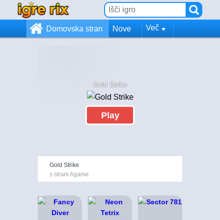
Več
Domovska stran
Nove
Gold Strike
Play
Gold Strike
s strani Agame