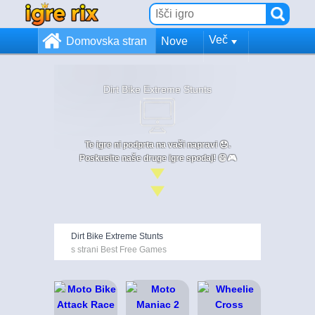
Več
Domovska stran
Nove
Dirt Bike Extreme Stunts
Te igre ni podprta na vaši napravi 😞.
Poskusite naše druge igre spodaj! 😄🎮
Dirt Bike Extreme Stunts
s strani Best Free Games