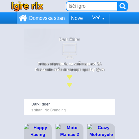
Več
Domovska stran
Nove
Dark Rider
Te igre ni podprta na vaši napravi 😞.
Poskusite naše druge igre spodaj! 😄🎮
Dark Rider
s strani No Branding