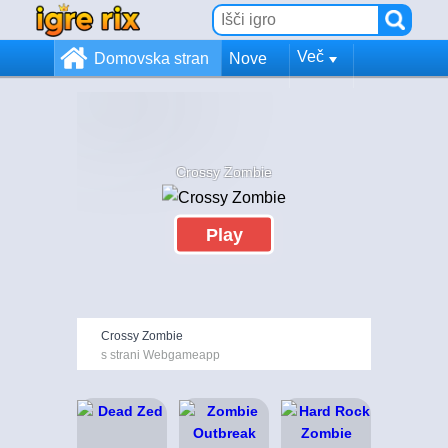
Več
Domovska stran
Nove
Crossy Zombie
Play
Crossy Zombie
s strani Webgameapp