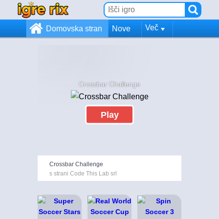
Več
Domovska stran
Nove
Crossbar Challenge
Play
Crossbar Challenge
s strani Code This Lab srl