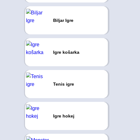
Biljar Igre
Igre košarka
Tenis igre
Igre hokej