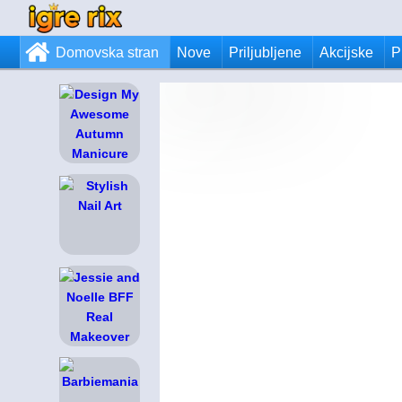
Domovska stran
Nove
Priljubljene
Akcijske
P