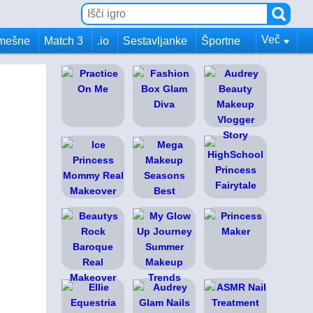
Več
mešne
Match 3
.io
Sestavljanke
Športne