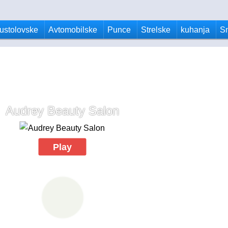
ustolovske
Avtomobilske
Punce
Strelske
kuhanja
S
Audrey Beauty Salon
Play