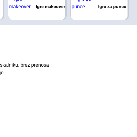
Igre makeover
Igre za punce
skalniku, brez prenosa
je.