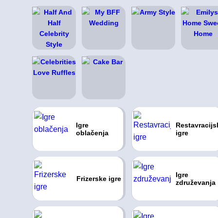
Igre
Restavracijs
oblačenja
igre
Igre
Frizerske igre
združevanja