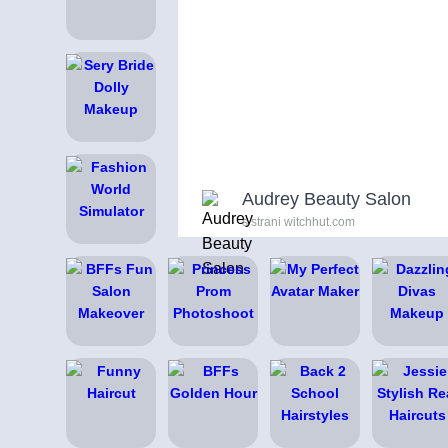
Audrey Beauty Salon
s strani witchhut.com