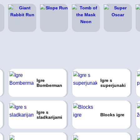
Igre
Igre s
Bomberman
superjunaki
Igre s
Blocks igre
sladkarijami