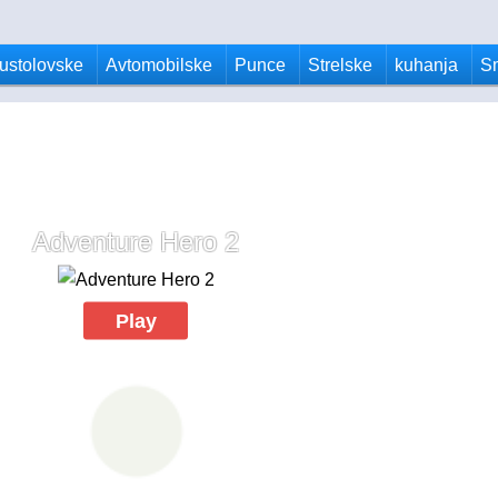
ustolovske
Avtomobilske
Punce
Strelske
kuhanja
S
Adventure Hero 2
Play