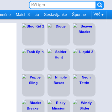
Več
mešne
Match 3
.io
Sestavljanke
Športne