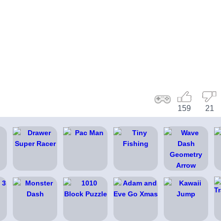
159
21