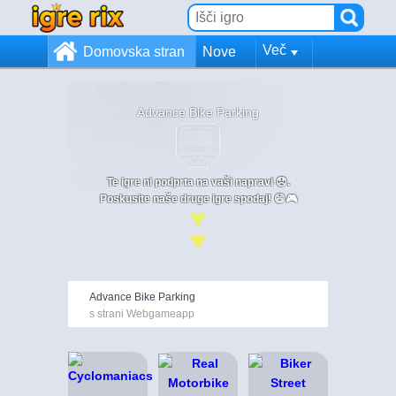
Več
Domovska stran
Nove
Advance Bike Parking
Te igre ni podprta na vaši napravi 😞.
Poskusite naše druge igre spodaj! 😄🎮
Advance Bike Parking
s strani Webgameapp