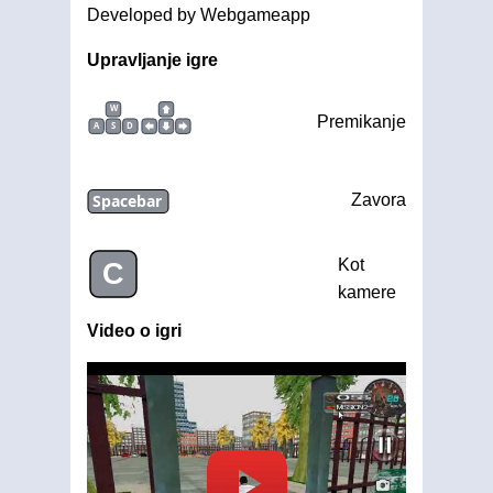
Developed by Webgameapp
Upravljanje igre
W
Premikanje
A
S
D
Spacebar
Zavora
Kot
C
kamere
Video o igri