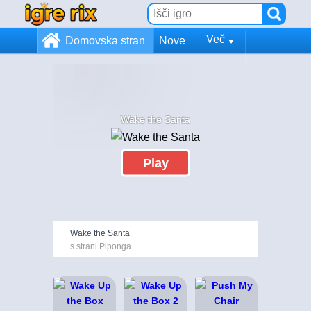
Več
Domovska stran
Nove
Wake the Santa
Play
Wake the Santa
s strani Piponga