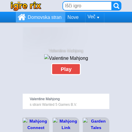
Več
Domovska stran
Nove
Valentine Mahjong
Play
Valentine Mahjong
s strani Wanted 5 Games B.V.