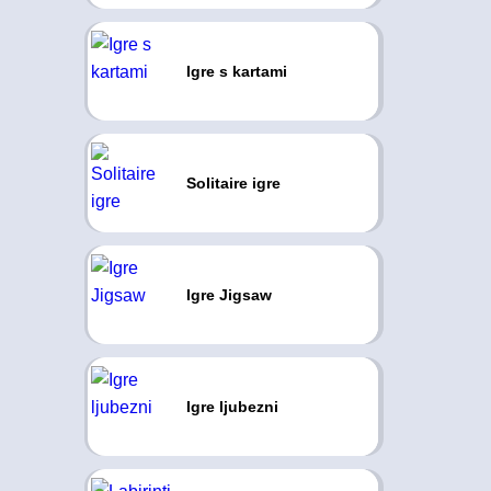
Igre s kartami
Solitaire igre
Igre Jigsaw
Igre ljubezni