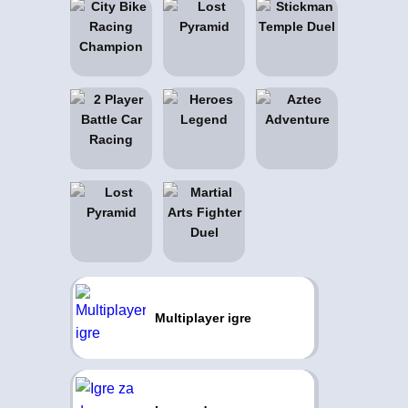
Multiplayer igre