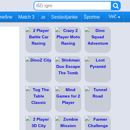
Več
mešne
Match 3
.io
Sestavljanke
Športne