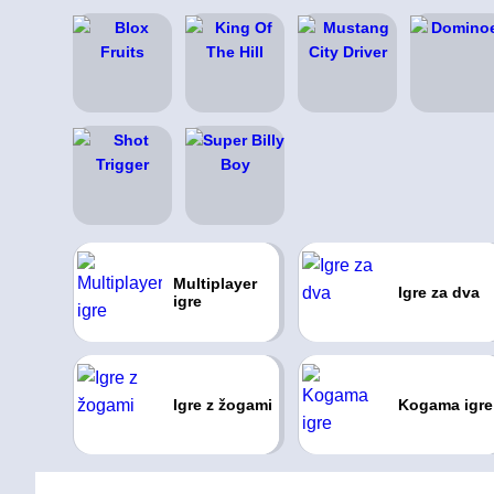
Multiplayer
Igre za dva
igre
Igre z žogami
Kogama igre