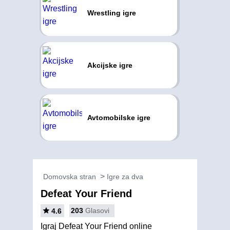
Wrestling igre
Akcijske igre
Avtomobilske igre
Domovska stran
Igre za dva
Defeat Your Friend
203
Glasovi
4.6
Igraj Defeat Your Friend online