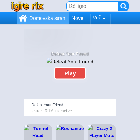
Več
Domovska stran
Nove
Defeat Your Friend
Play
Defeat Your Friend
s strani RHM Interactive