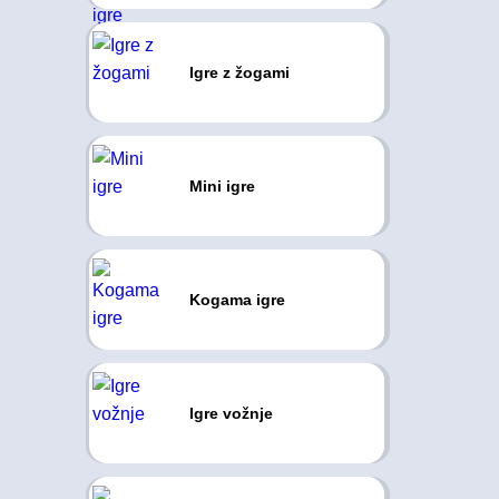
Igre z žogami
Mini igre
Kogama igre
Igre vožnje