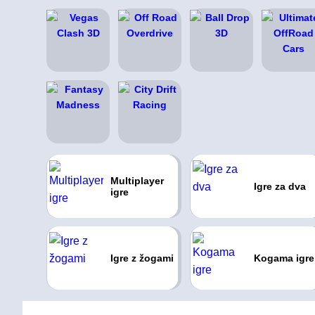
Multiplayer
Igre za dva
igre
Igre z žogami
Kogama igre