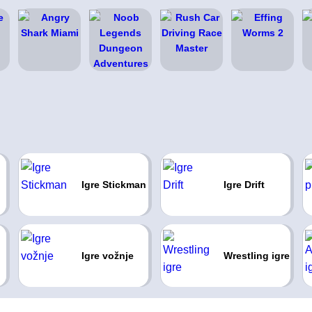
Igre Stickman
Igre Drift
Igre vožnje
Wrestling igre