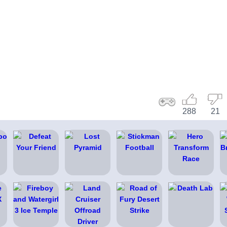
288
21