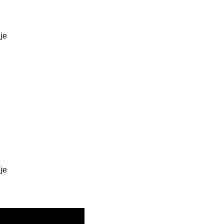
je
je