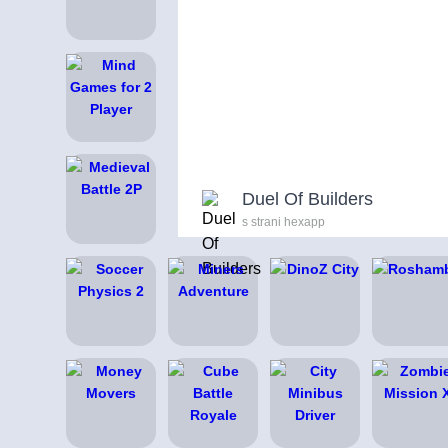
Duel Of Builders
s strani hexapp