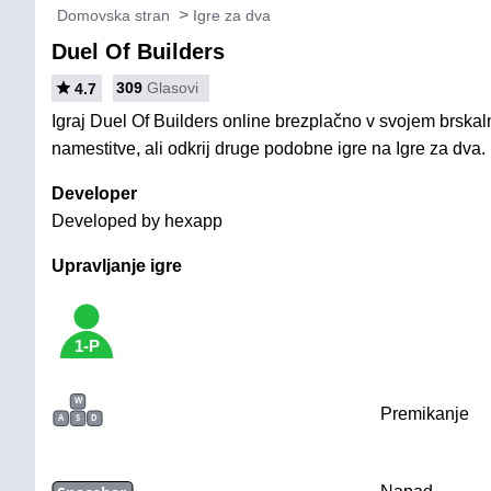
Domovska stran
Igre za dva
Duel Of Builders
309
Glasovi
4.7
Igraj Duel Of Builders online brezplačno v svojem brskal
namestitve, ali odkrij druge podobne igre na Igre za dva.
Developer
Developed by hexapp
Upravljanje igre
1-P
W
Premikanje
A
S
D