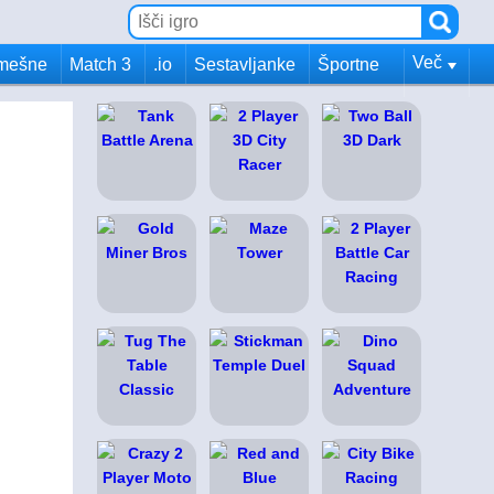
Več
mešne
Match 3
.io
Sestavljanke
Športne