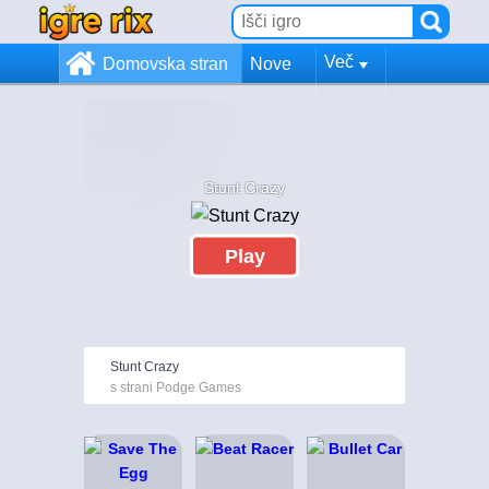
Več
Domovska stran
Nove
Stunt Crazy
Play
Stunt Crazy
s strani Podge Games