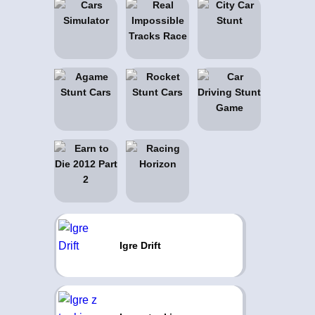
Igre Drift