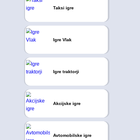
Taksi igre
Igre Vlak
Igre traktorji
Akcijske igre
Avtomobilske igre