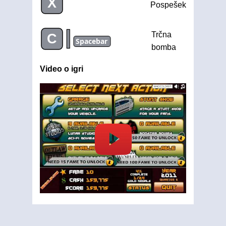
X
Pospešek
|
Trčna
C
Spacebar
bomba
Video o igri