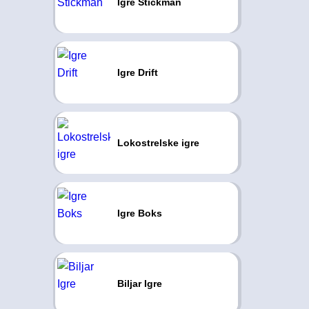
Igre Stickman
Igre Drift
Lokostrelske igre
Igre Boks
Biljar Igre