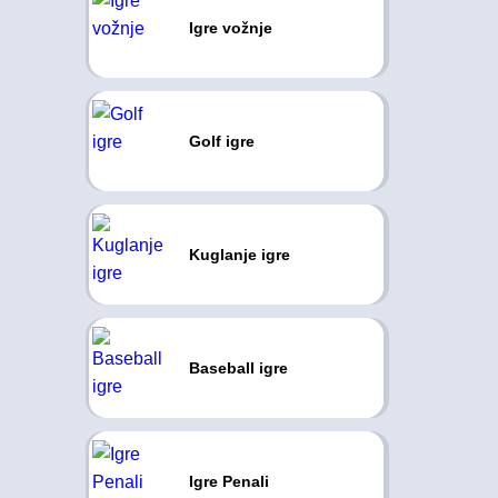
Igre vožnje
Golf igre
Kuglanje igre
Baseball igre
Igre Penali