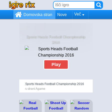
Več
Domovska stran
Nove
Sports Heads Football Championship
2016
Play
Sports Heads Football Championship 2016
s strani Agame