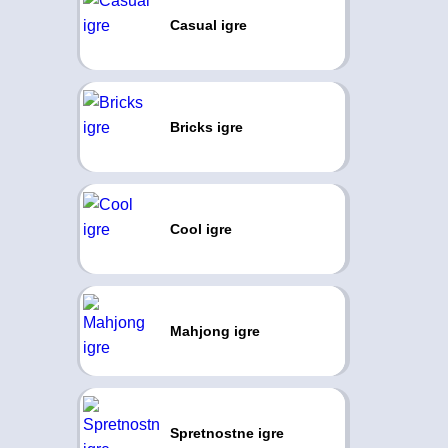
Casual igre
Bricks igre
Cool igre
Mahjong igre
Spretnostne igre