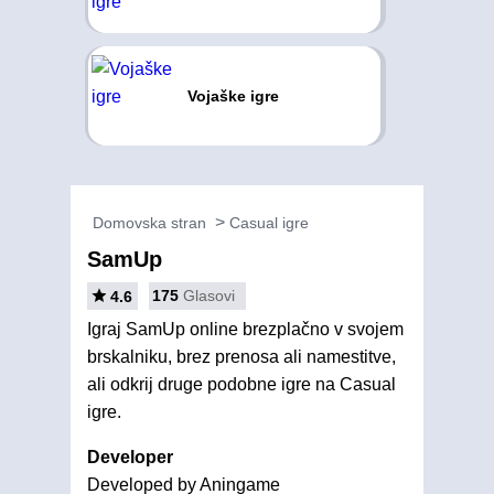
Vojaške igre
Domovska stran
Casual igre
SamUp
175
Glasovi
4.6
Igraj SamUp online brezplačno v svojem
brskalniku, brez prenosa ali namestitve,
ali odkrij druge podobne igre na Casual
igre.
Developer
Developed by Aningame